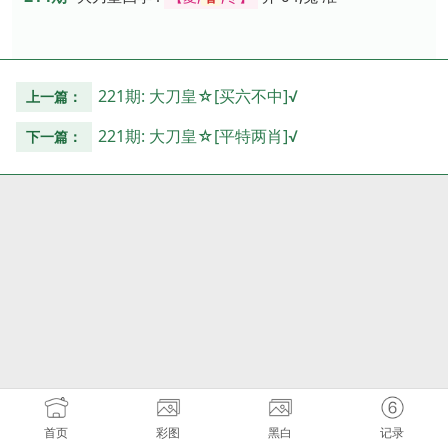
221期: 大刀皇☆[买六不中]√
上一篇：
221期: 大刀皇☆[平特两肖]√
下一篇：
首页
彩图
黑白
记录